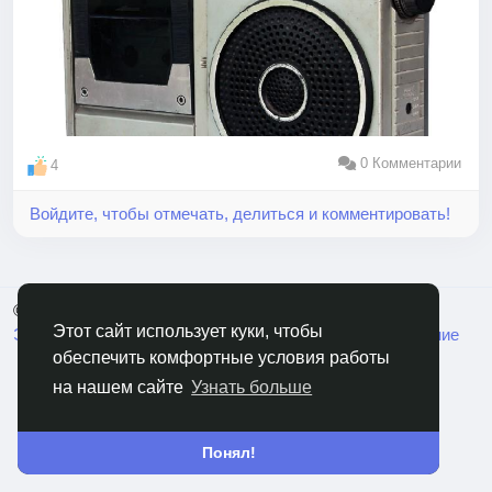
0 Комментарии
4
Войдите, чтобы отмечать, делиться и комментировать!
© 2026 RusCable.Сеть
Русский
Этот сайт использует куки, чтобы
Экосистема
Переменка
Пользовательское Соглашение
обеспечить комфортные условия работы
Политика конфиденциальности
Свяжитесь с нами
на нашем сайте
Узнать больше
Понял!