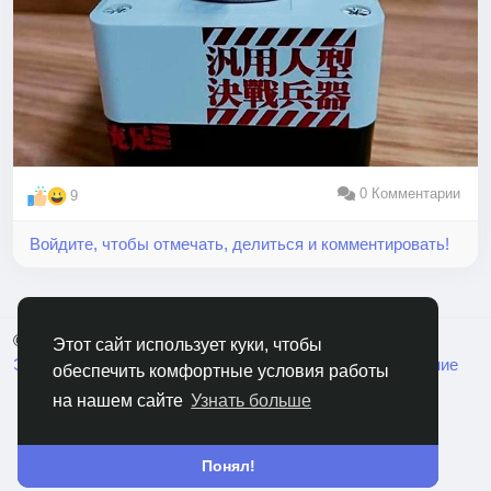
0 Комментарии
9
Войдите, чтобы отмечать, делиться и комментировать!
© 2026 RusCable.Сеть
Русский
Этот сайт использует куки, чтобы
Экосистема
Переменка
Пользовательское Соглашение
обеспечить комфортные условия работы
Политика конфиденциальности
Свяжитесь с нами
на нашем сайте
Узнать больше
Понял!