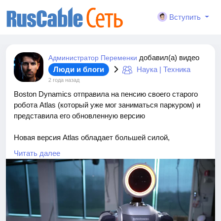
Вступить
добавил(а) видео
Администратор Переменки
Люди и блоги
Наука | Техника
2 года назад
Boston Dynamics отправила на пенсию своего старого
робота Atlas (который уже мог заниматься паркуром) и
представила его обновленную версию
Новая версия Atlas обладает большей силой,
маневренностью и ловкостью благодаря электрическим
Читать далее
шарнирным двигателям. Его главная особенность -
способность передвигаться любым способом, наиболее
эффективным для выполнения определенной задачи,
не ограничиваясь естественным человеческим
диапазоном движений.