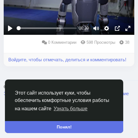
Уже в ближайшее время робот будет протестирован на
производственных линиях Hyundai.
00:39
Воспроизвести
Заглушить
Settings
Картинка
Пол
0 Комментарии
598 Просмотры
в
38
экра
картинке
Войдите, чтобы отмечать, делиться и комментировать!
© 2026 RusCable.Сеть
Русский
Этот сайт использует куки, чтобы
Экосистема
Переменка
Пользовательское Соглашение
Политика конфиденциальности
Свяжитесь с нами
обеспечить комфортные условия работы
на нашем сайте
Узнать больше
Понял!