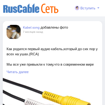
Вступить
добавлены фото
Kabel.song
7 месяцев назад
Как родился первый аудио кабель,который до сих пор у
всех на ушах.(RCA)
Мы все уже привыкли к тому,что в современном мире
ежедневно что-то меняется.Это касается всех областей
Читать далее
нашей жизни.Если говорить про аудио-кабель,то и
там,за всё время существования появились и HDMI, и
USB, и множество других цифровых потоков,но
постоянным и верным товарищем многих любителей
аудио-оборудования остаётся RCA.