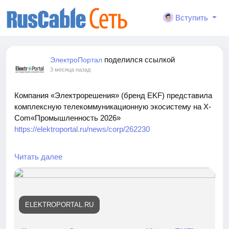
Вступить
поделился ссылкой
ЭлектроПортал
3 месяца назад
Компания «Электрорешения» (бренд EKF) представила
комплексную телекоммуникационную экосистему на X-
Com«Промышленность 2026»
https://elektroportal.ru/news/corp/262230
На конференции X-Com «Промышленность 2026»
Читать далее
компания «Электрорешения», представитель бренда
EKF в России, продемонстрировала решения для
построения современной промышленной ИТ-
инфраструктуры. В центре внимания оказались
ELEKTROPORTAL.RU
продукты для организации телекоммуникационных
сетей, систем бесперебойного питания и серверных