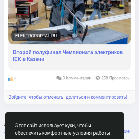
учебным заведением. Организаторами полуфинала
стали IEK GROUP и АНО «Агентство развития
профессионального мастерства».
ELEKTROPORTAL.RU
Второй полуфинал Чемпионата электриков
IEK в Казани
0 Комментарии
258 Просмотры
2
Войдите, чтобы отмечать, делиться и комментировать!
© 2026 RusCable.Сеть
Русский
Этот сайт использует куки, чтобы
Экосистема
Переменка
Пользовательское Соглашение
обеспечить комфортные условия работы
Политика конфиденциальности
Свяжитесь с нами