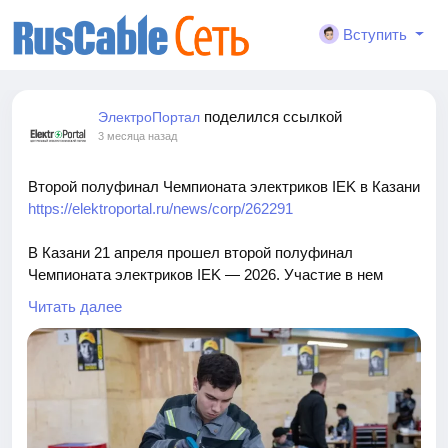
Вступить
поделился ссылкой
ЭлектроПортал
3 месяца назад
Второй полуфинал Чемпионата электриков IEK в Казани
https://elektroportal.ru/news/corp/262291
В Казани 21 апреля прошел второй полуфинал
Чемпионата электриков IEK — 2026. Участие в нем
приняли 15 электромонтажников, показавших лучшие
Читать далее
результаты в отборочном онлайн-туре. Победителями
стали Ярослав Ермошин, Рузаль Зиннатуллин и Данил
Хисамутдинов.
Мероприятие прошло в Казанском энергетическом
колледже ― IEK GROUP давно сотрудничает с этим